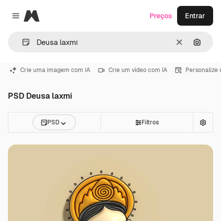
Magnific
Preços
Entrar
Close menu
Limpar
Pesqui
Crie uma imagem com IA
Crie um vídeo com IA
Personalize
PSD Deusa laxmi
PSD
Filtros