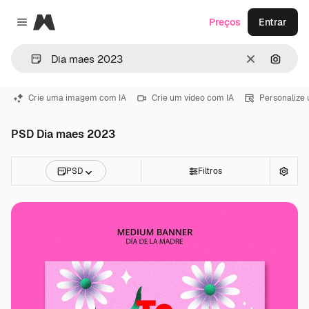
Magnific
Preços
Entrar
Close menu
Limpar
Pesqui
Crie uma imagem com IA
Crie um vídeo com IA
Personalize
PSD Dia maes 2023
PSD
Filtros