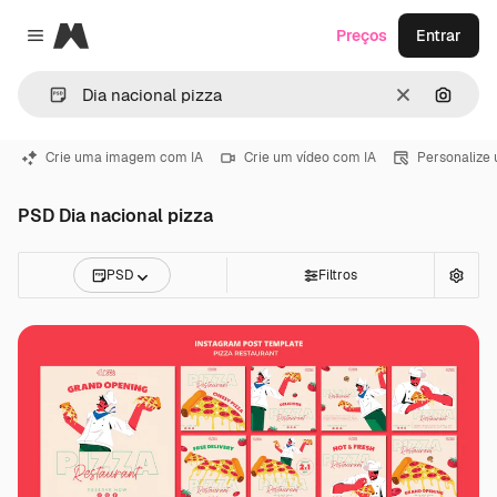
Magnific
Preços
Entrar
Close menu
Limpar
Pesqui
Crie uma imagem com IA
Crie um vídeo com IA
Personalize
PSD Dia nacional pizza
PSD
Filtros