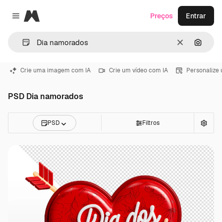
Magnific
Preços
Entrar
Close menu
Limpar
Pesqui
Crie uma imagem com IA
Crie um vídeo com IA
Personalize
PSD Dia namorados
PSD
Filtros