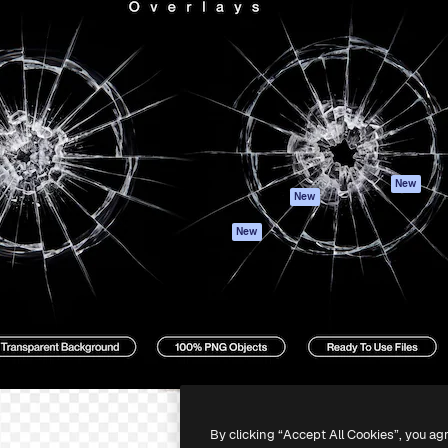
iativa para você direcionar
Spaces
Academy
alho. Mais de 1 milhão de
Assistente de IA
Documentação
e criativos, empresas,
Gerador de
Atendimento
dios.
imagens
Termos e
Gerador de vídeos
condições
Texto para voz
Política de
privacidade
Conteúdo de stock
Originais
MCP para
New
New
Claude/ChatGPT
Política de cooki
Agentes
Central de
New
confiabilidade
API
Afiliados
App móvel
Empresas
Todas as
ferramentas
-
2026
Freepik Company S.L.U.
Todos os direitos reservados
.
By clicking “Accept All Cookies”, you ag