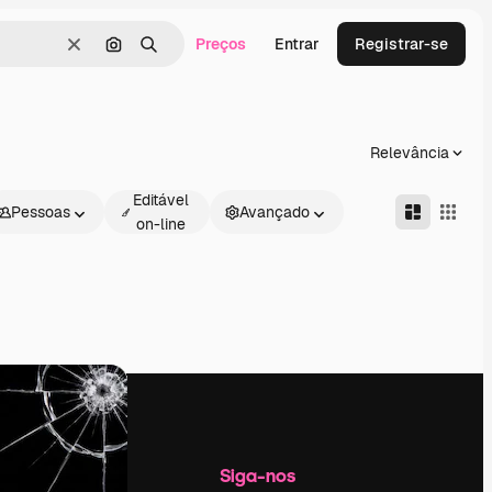
Preços
Entrar
Registrar-se
Limpar
Pesquisar por imagem
Buscar
Relevância
Editável
Pessoas
Avançado
on-line
Empresa
Siga-nos