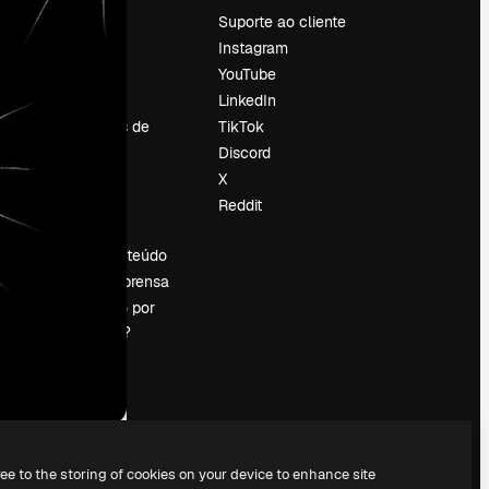
Preços
Suporte ao cliente
Sobre nós
Instagram
Reviews
YouTube
Emprego
LinkedIn
Tendências de
TikTok
pesquisa
Discord
Blog
X
Eventos
Reddit
es
Slidesgo
Vender conteúdo
Sala de imprensa
Procurando por
magnific.ai?
ree to the storing of cookies on your device to enhance site