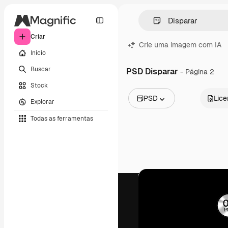
Criar
Crie uma imagem com IA
Início
Buscar
PSD Disparar
- Página 2
Stock
PSD
Lic
Explorar
Todas as imagens
Todas as ferramentas
Vetores
Ilustrações
Fotos
PSD
Modelos
Mockups
Vídeos
Clipes de vídeo
Animações
Modelos de vídeos
Ícones
Modelos 3D
Fontes