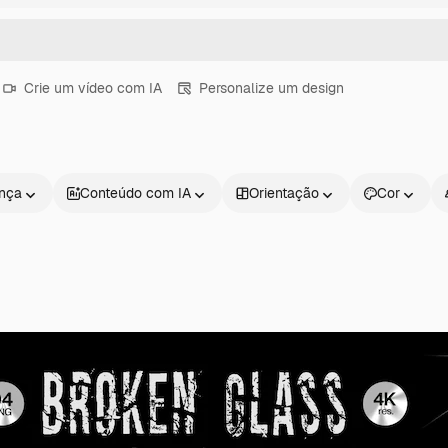
Crie um vídeo com IA
Personalize um design
ença
Conteúdo com IA
Orientação
Cor
Produtos
Começar