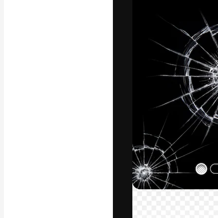
A plataforma cr
seu melhor trab
assinantes entr
agências e estú
Português
Copyright © 2010