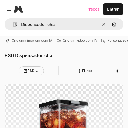
Magnific
Preços
Entrar
Close menu
Limpar
Pesqui
Crie uma imagem com IA
Crie um vídeo com IA
Personalize
PSD Dispensador cha
PSD
Filtros