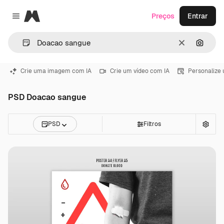
Magnific
Preços
Entrar
Close menu
Limpar
Pesqui
Crie uma imagem com IA
Crie um vídeo com IA
Personalize
PSD Doacao sangue
PSD
Filtros