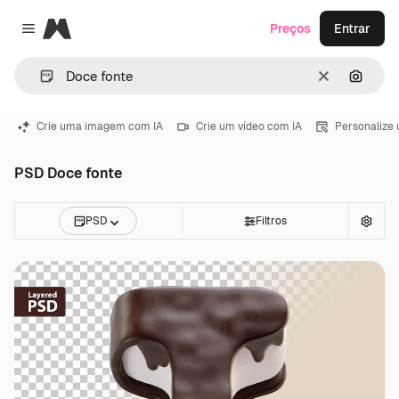
Magnific
Preços
Entrar
Close menu
Limpar
Pesqui
Crie uma imagem com IA
Crie um vídeo com IA
Personalize
PSD Doce fonte
PSD
Filtros