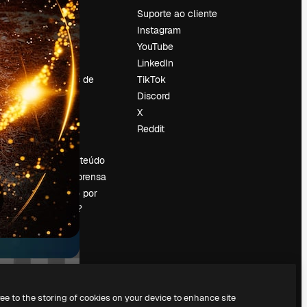
Preços
Suporte ao cliente
Sobre nós
Instagram
Reviews
YouTube
Emprego
LinkedIn
Tendências de
TikTok
pesquisa
Discord
Blog
X
Eventos
Reddit
es
Slidesgo
Vender conteúdo
Sala de imprensa
Procurando por
magnific.ai?
ree to the storing of cookies on your device to enhance site