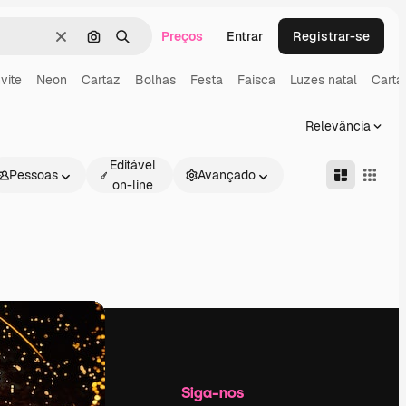
Preços
Entrar
Registrar-se
Limpar
Pesquisar por imagem
Buscar
vite
Neon
Cartaz
Bolhas
Festa
Faisca
Luzes natal
Carta
Relevância
Editável
Pessoas
Avançado
on-line
Empresa
Siga-nos