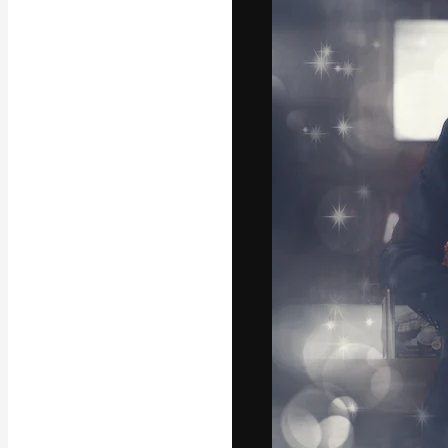
A plataforma cr
seu melhor trab
assinantes entr
agências e estú
Português
Copyright © 2010