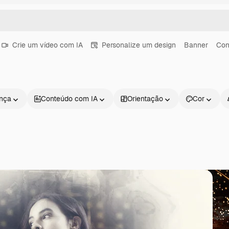
Crie um vídeo com IA
Personalize um design
Banner
Con
ença
Conteúdo com IA
Orientação
Cor
Produtos
Começar