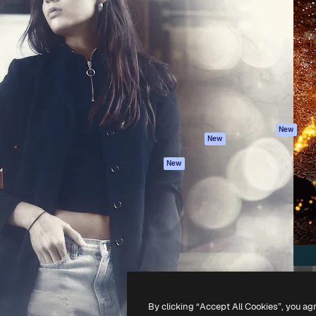
iativa para você direcionar
Spaces
Academy
alho. Mais de 1 milhão de
Assistente de IA
Documentação
e criativos, empresas,
Gerador de
Atendimento
dios.
imagens
Termos e
Gerador de vídeos
condições
Texto para voz
Política de
privacidade
Conteúdo de stock
Originais
MCP para
New
New
Claude/ChatGPT
Política de cooki
Agentes
Central de
New
confiabilidade
API
Afiliados
App móvel
Empresas
Todas as
ferramentas
-
2026
Freepik Company S.L.U.
Todos os direitos reservados
.
By clicking “Accept All Cookies”, you ag