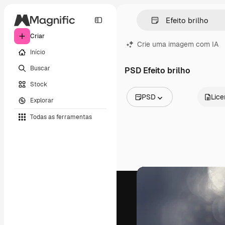
Criar
Crie uma imagem com IA
Início
Buscar
PSD Efeito brilho
Stock
PSD
Lic
Explorar
Todas as imagens
Todas as ferramentas
Vetores
Ilustrações
Fotos
PSD
Modelos
Mockups
Vídeos
Clipes de vídeo
Animações
Modelos de vídeos
Ícones
Modelos 3D
Fontes