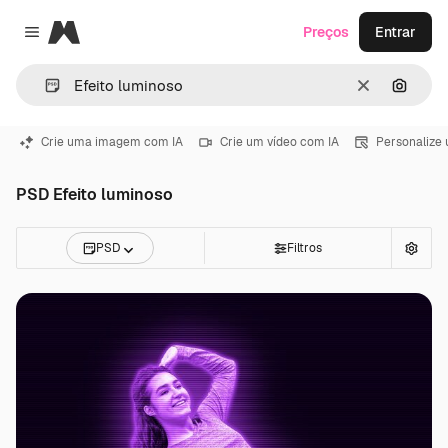
Magnific
Preços
Entrar
Close menu
Limpar
Pesqui
Crie uma imagem com IA
Crie um vídeo com IA
Personalize
PSD Efeito luminoso
PSD
Filtros