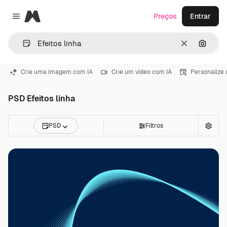
Magnific
Preços
Entrar
Close menu
Limpar
Pesqui
Crie uma imagem com IA
Crie um vídeo com IA
Personalize
PSD Efeitos linha
PSD
Filtros