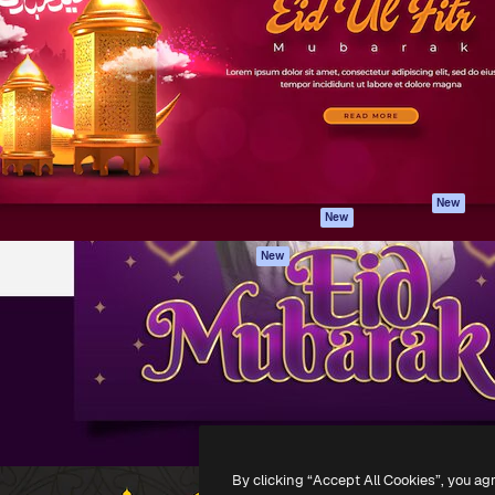
iativa para você direcionar
Spaces
Academy
alho. Mais de 1 milhão de
Assistente de IA
Documentação
e criativos, empresas,
Gerador de
Atendimento
dios.
imagens
Termos e
Gerador de vídeos
condições
Texto para voz
Política de
privacidade
Conteúdo de stock
Originais
MCP para
New
New
Claude/ChatGPT
Política de cooki
Agentes
Central de
New
confiabilidade
API
Afiliados
App móvel
Empresas
Todas as
ferramentas
-
2026
Freepik Company S.L.U.
Todos os direitos reservados
.
By clicking “Accept All Cookies”, you ag