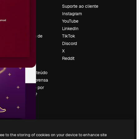
Preços
Suporte ao cliente
Sobre nós
Instagram
Reviews
YouTube
Emprego
LinkedIn
Tendências de
TikTok
pesquisa
Discord
Blog
X
Eventos
Reddit
es
Slidesgo
Vender conteúdo
Sala de imprensa
Procurando por
magnific.ai?
ree to the storing of cookies on your device to enhance site