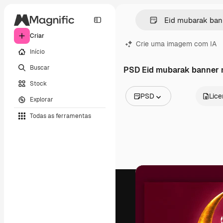
Criar
Crie uma imagem com IA
Início
Buscar
PSD Eid mubarak banner m
Stock
PSD
Lic
Explorar
Todas as imagens
Todas as ferramentas
Vetores
Ilustrações
Fotos
PSD
Modelos
Mockups
Vídeos
Clipes de vídeo
Animações
Modelos de vídeos
Ícones
Modelos 3D
Fontes