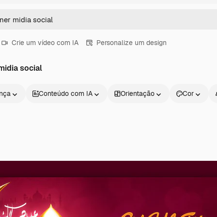
Crie um vídeo com IA
Personalize um design
idia social
ença
Conteúdo com IA
Orientação
Cor
Produtos
Começar