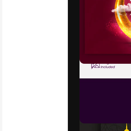
A plataforma cr
seu melhor trab
assinantes entr
agências e estú
Português
Copyright © 2010