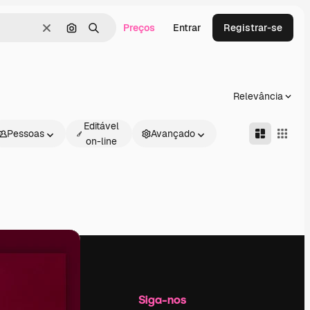
Preços
Entrar
Registrar-se
Limpar
Pesquisar por imagem
Buscar
Relevância
Editável
Pessoas
Avançado
on-line
Empresa
Siga-nos