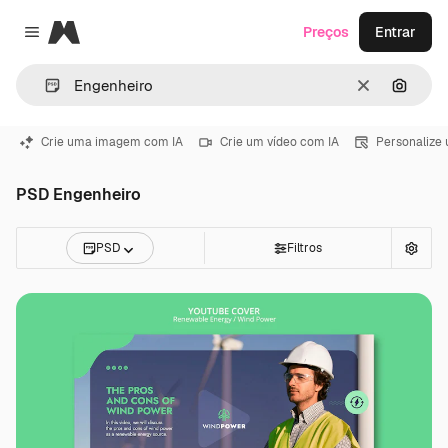
Magnific
Preços
Entrar
Close menu
Limpar
Pesqui
Crie uma imagem com IA
Crie um vídeo com IA
Personalize
PSD Engenheiro
PSD
Filtros