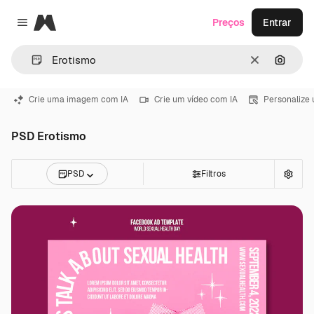
Magnific
Preços
Entrar
Close menu
Limpar
Pesqui
Crie uma imagem com IA
Crie um vídeo com IA
Personalize
PSD Erotismo
PSD
Filtros