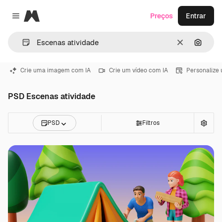
Magnific
Preços
Entrar
Close menu
Limpar
Pesqui
Crie uma imagem com IA
Crie um vídeo com IA
Personalize
PSD Escenas atividade
PSD
Filtros