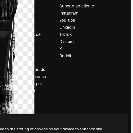
Preços
Suporte ao cliente
Sobre nós
Instagram
Reviews
YouTube
Emprego
LinkedIn
Tendências de
TikTok
pesquisa
Discord
Blog
X
Eventos
Reddit
es
Slidesgo
Vender conteúdo
Sala de imprensa
Procurando por
magnific.ai?
ree to the storing of cookies on your device to enhance site