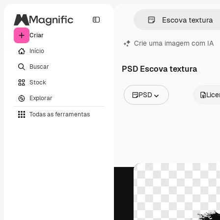
Criar
Crie uma imagem com IA
Início
Buscar
PSD Escova textura
Stock
PSD
Lic
Explorar
Todas as imagens
Todas as ferramentas
Vetores
Ilustrações
Fotos
PSD
Modelos
Mockups
Vídeos
Clipes de vídeo
Animações
Modelos de vídeos
Ícones
Modelos 3D
Fontes