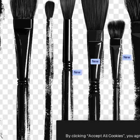
iativa para você direcionar
Spaces
Academy
alho. Mais de 1 milhão de
Assistente de IA
Documentação
e criativos, empresas,
Gerador de
Atendimento
dios.
imagens
Termos e
Gerador de vídeos
condições
Texto para voz
Política de
privacidade
Conteúdo de stock
Originais
MCP para
New
New
Claude/ChatGPT
Política de cooki
Agentes
Central de
New
confiabilidade
API
Afiliados
App móvel
Empresas
Todas as
ferramentas
-
2026
Freepik Company S.L.U.
Todos os direitos reservados
.
By clicking “Accept All Cookies”, you ag