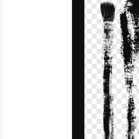
A plataforma cr
seu melhor trab
assinantes entr
agências e estú
Português
Copyright © 2010