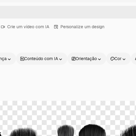
Crie um vídeo com IA
Personalize um design
ença
Conteúdo com IA
Orientação
Cor
Produtos
Começar