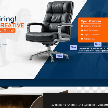
iativa para você direcionar
Spaces
Academy
alho. Mais de 1 milhão de
Assistente de IA
Documentação
e criativos, empresas,
Gerador de
Atendimento
dios.
imagens
Termos e
Gerador de vídeos
condições
Texto para voz
Política de
privacidade
Conteúdo de stock
Originais
MCP para
New
New
Claude/ChatGPT
Política de cooki
Agentes
Central de
New
confiabilidade
API
Afiliados
App móvel
Empresas
Todas as
ferramentas
-
2026
Freepik Company S.L.U.
Todos os direitos reservados
.
By clicking “Accept All Cookies”, you ag