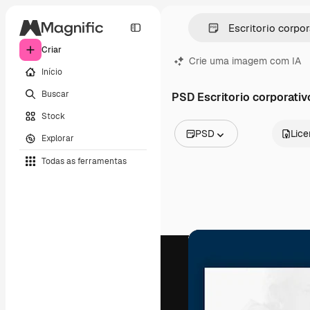
Criar
Crie uma imagem com IA
Início
Buscar
PSD Escritorio corporativ
Stock
PSD
Lic
Explorar
Todas as imagens
Todas as ferramentas
Vetores
Ilustrações
Fotos
PSD
Modelos
Mockups
Vídeos
Clipes de vídeo
Animações
Modelos de vídeos
Ícones
Modelos 3D
Fontes