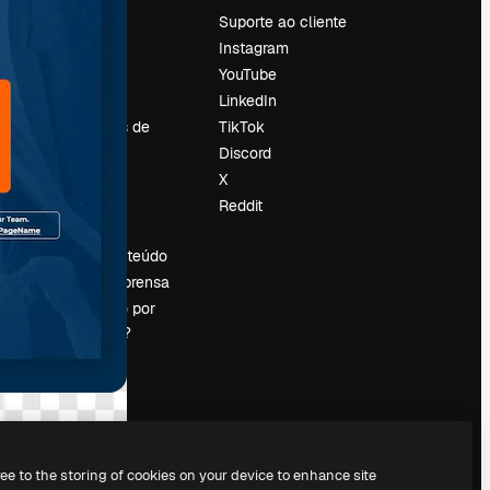
Preços
Suporte ao cliente
Sobre nós
Instagram
Reviews
YouTube
Emprego
LinkedIn
Tendências de
TikTok
pesquisa
Discord
Blog
X
Eventos
Reddit
es
Slidesgo
Vender conteúdo
Sala de imprensa
Procurando por
magnific.ai?
ree to the storing of cookies on your device to enhance site