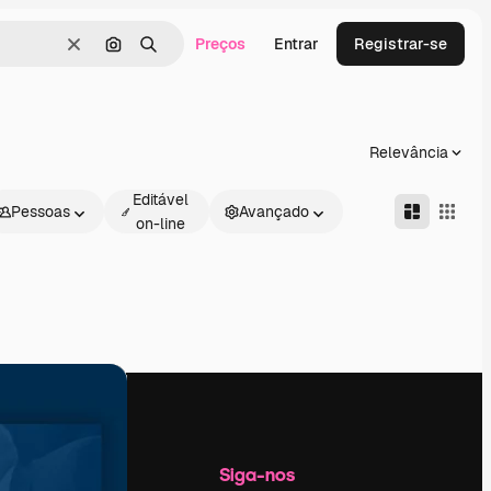
Preços
Entrar
Registrar-se
Limpar
Pesquisar por imagem
Buscar
Relevância
Editável
Pessoas
Avançado
on-line
Empresa
Siga-nos