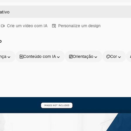
Crie um vídeo com IA
Personalize um design
o
ença
Conteúdo com IA
Orientação
Cor
Produtos
Começar