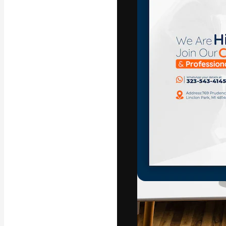
A plataforma cr
seu melhor trab
assinantes entr
agências e estú
Português
Copyright © 2010