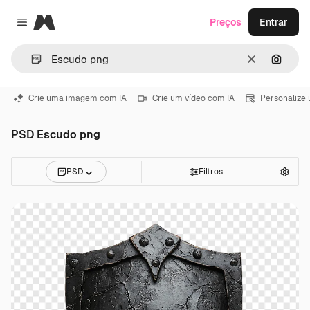
Magnific
Preços
Entrar
Close menu
Limpar
Pesqui
Crie uma imagem com IA
Crie um vídeo com IA
Personalize
PSD Escudo png
PSD
Filtros