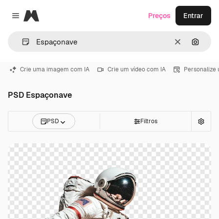
Magnific
Preços
Entrar
Close menu
Limpar
Pesqui
Crie uma imagem com IA
Crie um vídeo com IA
Personalize
PSD Espaçonave
PSD
Filtros