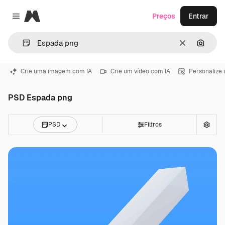
Magnific
Preços
Entrar
Close menu
Limpar
Pesqui
Crie uma imagem com IA
Crie um vídeo com IA
Personalize
PSD Espada png
PSD
Filtros