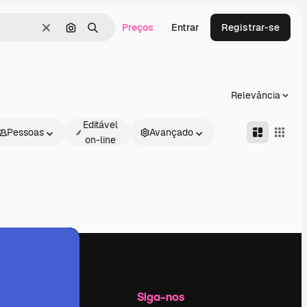
Preços
Entrar
Registrar-se
Limpar
Pesquisar por imagem
Buscar
Relevância
Editável
Pessoas
Avançado
on-line
Empresa
Siga-nos