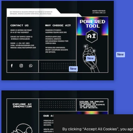
iativa para você direcionar
Spaces
Academy
alho. Mais de 1 milhão de
Assistente de IA
Documentação
e criativos, empresas,
Gerador de
Atendimento
dios.
imagens
Termos e
Gerador de vídeos
condições
Texto para voz
Política de
privacidade
Conteúdo de stock
Originais
MCP para
New
New
Claude/ChatGPT
Política de cooki
Agentes
Central de
New
confiabilidade
API
Afiliados
App móvel
Empresas
Todas as
ferramentas
-
2026
Freepik Company S.L.U.
Todos os direitos reservados
.
By clicking “Accept All Cookies”, you ag