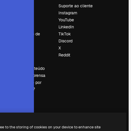
Preços
Suporte ao cliente
Sobre nós
Instagram
Reviews
YouTube
Emprego
LinkedIn
Tendências de
TikTok
pesquisa
Discord
Blog
X
Eventos
Reddit
es
Slidesgo
Vender conteúdo
Sala de imprensa
Procurando por
magnific.ai?
ree to the storing of cookies on your device to enhance site