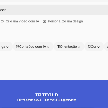
Crie um vídeo com IA
Personalize um design
ença
Conteúdo com IA
Orientação
Cor
Produtos
Começar