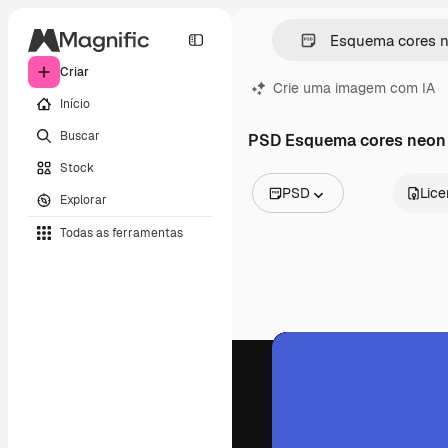
Criar
Crie uma imagem com IA
Início
Buscar
PSD Esquema cores neon
Stock
PSD
Lic
Explorar
Todas as imagens
Todas as ferramentas
Vetores
Ilustrações
Fotos
PSD
Modelos
Mockups
Vídeos
Clipes de vídeo
Animações
Modelos de vídeos
Ícones
Modelos 3D
Fontes