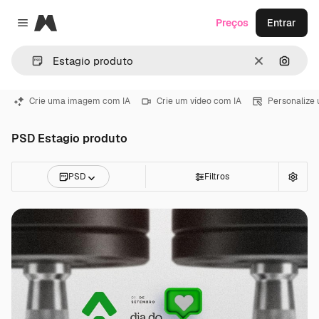
Magnific
Preços
Entrar
Close menu
Limpar
Pesqui
Crie uma imagem com IA
Crie um vídeo com IA
Personalize
PSD Estagio produto
PSD
Filtros