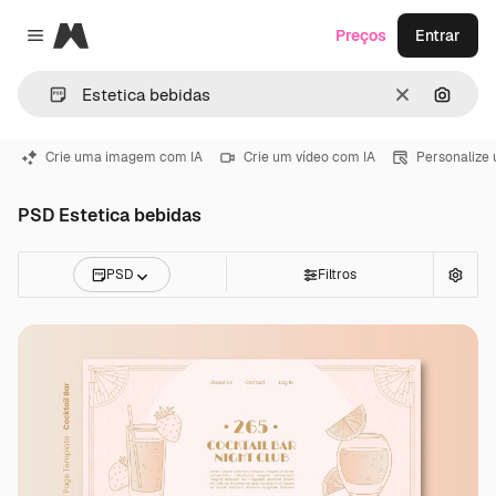
Magnific
Preços
Entrar
Close menu
Limpar
Pesqui
Crie uma imagem com IA
Crie um vídeo com IA
Personalize
PSD Estetica bebidas
PSD
Filtros