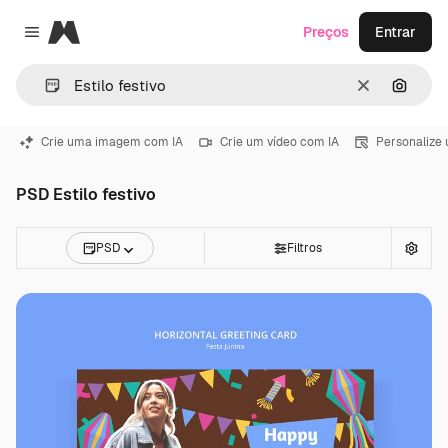
Magnific
Preços
Entrar
Close menu
Limpar
Pesqui
Crie uma imagem com IA
Crie um vídeo com IA
Personalize
PSD Estilo festivo
PSD
Filtros