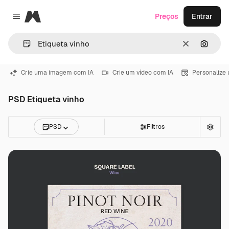
Magnific
Preços
Entrar
Close menu
Limpar
Pesqui
Crie uma imagem com IA
Crie um vídeo com IA
Personalize
PSD Etiqueta vinho
PSD
Filtros