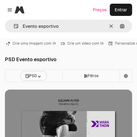
Magnific
Preços
Entrar
Close menu
Limpar
Pesqui
Crie uma imagem com IA
Crie um vídeo com IA
Personalize
PSD Evento esportivo
PSD
Filtros