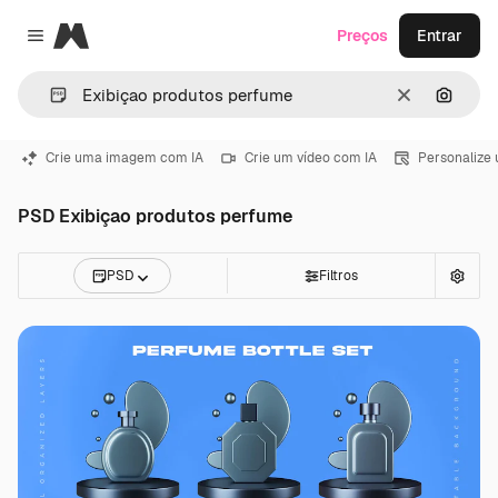
Magnific
Preços
Entrar
Close menu
Limpar
Pesqui
Crie uma imagem com IA
Crie um vídeo com IA
Personalize
PSD Exibiçao produtos perfume
PSD
Filtros