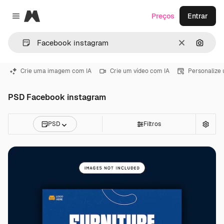
Magnific
Preços
Entrar
Close menu
Limpar
Pesqui
Crie uma imagem com IA
Crie um vídeo com IA
Personalize
PSD Facebook instagram
PSD
Filtros