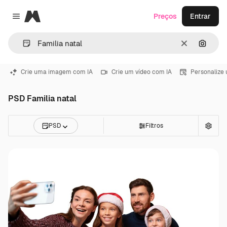
Magnific
Preços
Entrar
Close menu
Limpar
Pesqui
Crie uma imagem com IA
Crie um vídeo com IA
Personalize
PSD Familia natal
PSD
Filtros