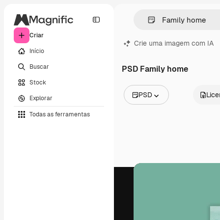
Criar
Crie uma imagem com IA
Início
Buscar
PSD Family home
Stock
PSD
Lic
Explorar
Todas as imagens
Todas as ferramentas
Vetores
Ilustrações
Fotos
PSD
Modelos
Mockups
Vídeos
Clipes de vídeo
Animações
Modelos de vídeos
Ícones
Modelos 3D
Fontes