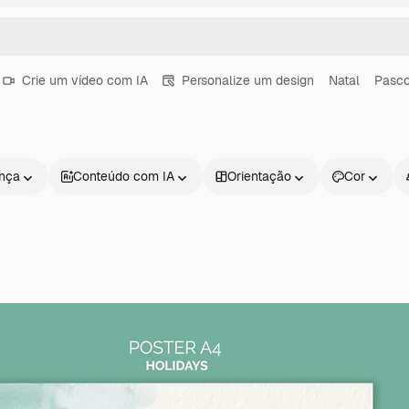
Crie um vídeo com IA
Personalize um design
Natal
Pasc
ença
Conteúdo com IA
Orientação
Cor
Produtos
Começar