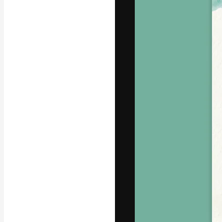
A plataforma cr
seu melhor trab
assinantes entr
agências e estú
Português
Copyright © 2010