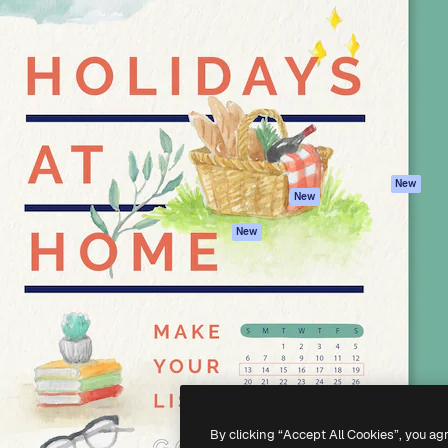
iativa para você direcionar
Spaces
Academy
alho. Mais de 1 milhão de
Assistente de IA
Documentação
e criativos, empresas,
Gerador de
Atendimento
dios.
imagens
Termos e
Gerador de vídeos
condições
Texto para voz
Política de
privacidade
Conteúdo de stock
Originais
MCP para
New
New
Claude/ChatGPT
Política de cooki
Agentes
Central de
New
confiabilidade
API
Afiliados
App móvel
Empresas
Todas as
ferramentas
-
2026
Freepik Company S.L.U.
Todos os direitos reservados
.
By clicking “Accept All Cookies”, you ag