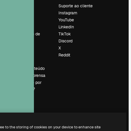
Preços
Suporte ao cliente
Sobre nós
Instagram
Reviews
YouTube
Emprego
LinkedIn
Tendências de
TikTok
pesquisa
Discord
Blog
X
Eventos
Reddit
es
Slidesgo
Vender conteúdo
Sala de imprensa
Procurando por
magnific.ai?
ree to the storing of cookies on your device to enhance site