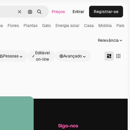
Preços
Entrar
Registrar-se
Limpar
Pesquisar por imagem
Buscar
oa
Flores
Plantas
Gato
Energia solar
Casa
Mobilia
Pais
Relevância
Editável
Pessoas
Avançado
on-line
Empresa
Siga-nos