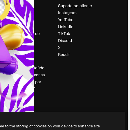
Preços
Suporte ao cliente
Sobre nós
Instagram
Reviews
YouTube
Emprego
LinkedIn
Tendências de
TikTok
pesquisa
Discord
Blog
X
Eventos
Reddit
es
Slidesgo
Vender conteúdo
Sala de imprensa
Procurando por
magnific.ai?
ree to the storing of cookies on your device to enhance site