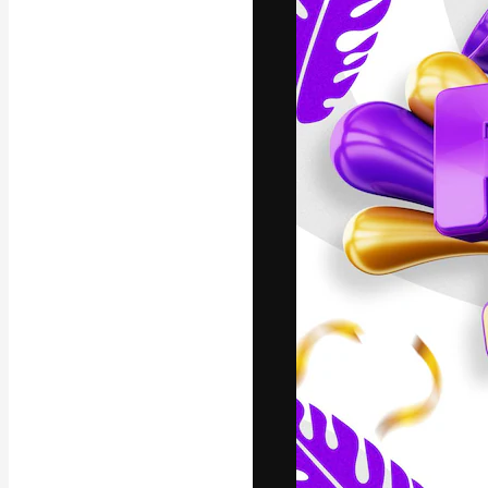
A plataforma cr
seu melhor trab
assinantes entr
agências e estú
Português
Copyright © 2010