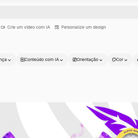
Crie um vídeo com IA
Personalize um design
ença
Conteúdo com IA
Orientação
Cor
Produtos
Começar