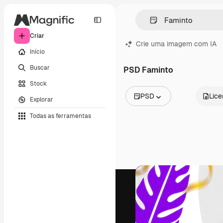
Criar
Crie uma imagem com IA
Início
Buscar
PSD Faminto
Stock
PSD
Lic
Explorar
Todas as imagens
Todas as ferramentas
Vetores
Ilustrações
Fotos
PSD
Modelos
Mockups
Vídeos
Clipes de vídeo
Animações
Modelos de vídeos
Ícones
Modelos 3D
Fontes