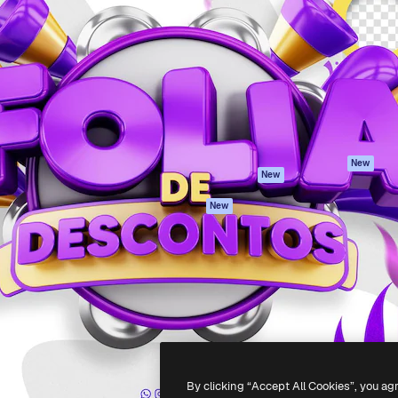
iativa para você direcionar
Spaces
Academy
alho. Mais de 1 milhão de
Assistente de IA
Documentação
e criativos, empresas,
Gerador de
Atendimento
dios.
imagens
Termos e
Gerador de vídeos
condições
Texto para voz
Política de
privacidade
Conteúdo de stock
Originais
MCP para
New
New
Claude/ChatGPT
Política de cooki
Agentes
Central de
New
confiabilidade
API
Afiliados
App móvel
Empresas
Todas as
ferramentas
-
2026
Freepik Company S.L.U.
Todos os direitos reservados
.
By clicking “Accept All Cookies”, you ag