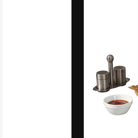
A plataforma cr
seu melhor trab
assinantes entr
agências e estú
Português
Copyright © 2010