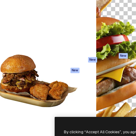
iativa para você direcionar
Spaces
Academy
alho. Mais de 1 milhão de
Assistente de IA
Documentação
e criativos, empresas,
Gerador de
Atendimento
dios.
imagens
Termos e
Gerador de vídeos
condições
Texto para voz
Política de
privacidade
Conteúdo de stock
Originais
MCP para
New
New
Claude/ChatGPT
Política de cooki
Agentes
Central de
New
confiabilidade
API
Afiliados
App móvel
Empresas
Todas as
ferramentas
-
2026
Freepik Company S.L.U.
Todos os direitos reservados
.
By clicking “Accept All Cookies”, you ag