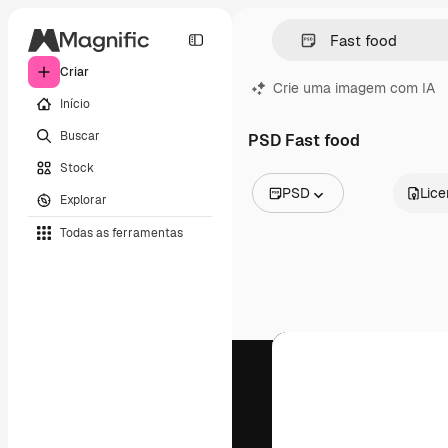
Criar
Crie uma imagem com IA
Início
Buscar
PSD Fast food
Stock
PSD
Lic
Explorar
Todas as imagens
Todas as ferramentas
Vetores
Ilustrações
Fotos
PSD
Modelos
Mockups
Vídeos
Clipes de vídeo
Animações
Modelos de vídeos
Ícones
Modelos 3D
Fontes