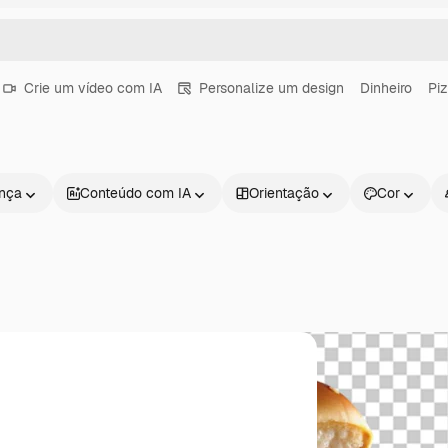
Crie um vídeo com IA
Personalize um design
Dinheiro
Pi
ença
Conteúdo com IA
Orientação
Cor
Produtos
Começar