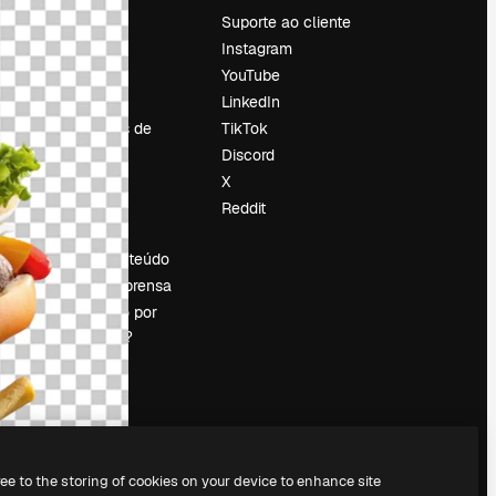
Preços
Suporte ao cliente
Sobre nós
Instagram
Reviews
YouTube
Emprego
LinkedIn
Tendências de
TikTok
pesquisa
Discord
Blog
X
Eventos
Reddit
es
Slidesgo
Vender conteúdo
Sala de imprensa
Procurando por
magnific.ai?
ree to the storing of cookies on your device to enhance site