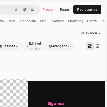
Preços
Entrar
Registrar-se
Limpar
Pesquisar por imagem
Buscar
zza
Papel
Chocolate
Menu
Website
Marketing
Oferta
Fes
Relevância
Editável
Pessoas
Avançado
on-line
Empresa
Siga-nos