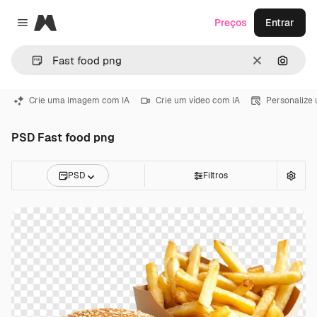
Magnific
Preços
Entrar
Close menu
Limpar
Pesqui
Crie uma imagem com IA
Crie um vídeo com IA
Personalize
PSD Fast food png
PSD
Filtros