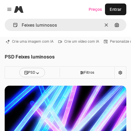
Magnific
Preços
Entrar
Close menu
Limpar
Pesqui
Crie uma imagem com IA
Crie um vídeo com IA
Personalize
PSD Feixes luminosos
PSD
Filtros