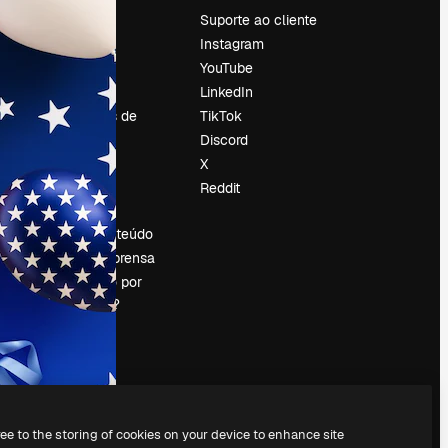
Preços
Suporte ao cliente
Sobre nós
Instagram
Reviews
YouTube
Emprego
LinkedIn
Tendências de
TikTok
pesquisa
Discord
Blog
X
Eventos
Reddit
es
Slidesgo
Vender conteúdo
Sala de imprensa
Procurando por
magnific.ai?
ree to the storing of cookies on your device to enhance site