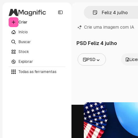
Criar
Crie uma imagem com IA
Início
Buscar
PSD Feliz 4 julho
Stock
PSD
Lic
Explorar
Todas as imagens
Todas as ferramentas
Vetores
Ilustrações
Fotos
PSD
Modelos
Mockups
Vídeos
Clipes de vídeo
Animações
Modelos de vídeos
Ícones
Modelos 3D
Fontes