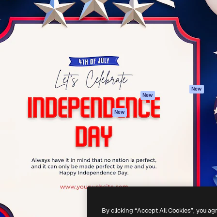
iativa para você direcionar
Spaces
Academy
alho. Mais de 1 milhão de
Assistente de IA
Documentação
e criativos, empresas,
Gerador de
Atendimento
dios.
imagens
Termos e
Gerador de vídeos
condições
Texto para voz
Política de
privacidade
Conteúdo de stock
Originais
MCP para
New
New
Claude/ChatGPT
Política de cooki
Agentes
Central de
New
confiabilidade
API
Afiliados
App móvel
Empresas
Todas as
ferramentas
-
2026
Freepik Company S.L.U.
Todos os direitos reservados
.
By clicking “Accept All Cookies”, you ag