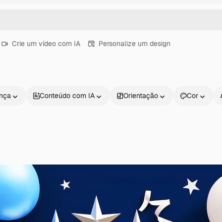
Crie um vídeo com IA
Personalize um design
ença
Conteúdo com IA
Orientação
Cor
Produtos
Começar