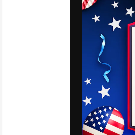
A plataforma cr
seu melhor trab
assinantes entr
agências e estú
Português
Copyright © 2010