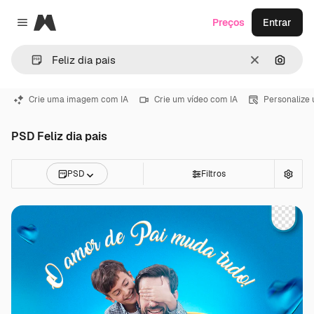
Magnific
Preços
Entrar
Close menu
Limpar
Pesqui
Crie uma imagem com IA
Crie um vídeo com IA
Personalize
PSD Feliz dia pais
PSD
Filtros