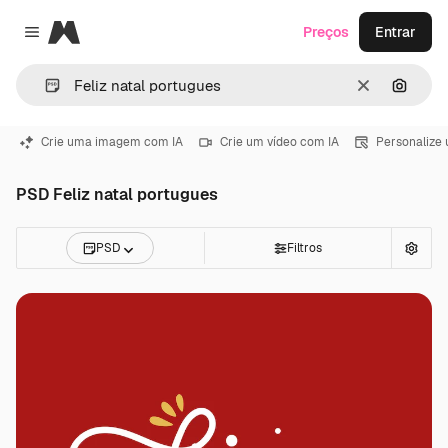
Magnific
Preços
Entrar
Close menu
Limpar
Pesqui
Crie uma imagem com IA
Crie um vídeo com IA
Personalize
PSD Feliz natal portugues
PSD
Filtros