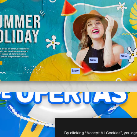
iativa para você direcionar
Spaces
Academy
alho. Mais de 1 milhão de
Assistente de IA
Documentação
e criativos, empresas,
Gerador de
Atendimento
dios.
imagens
Termos e
Gerador de vídeos
condições
Texto para voz
Política de
privacidade
Conteúdo de stock
Originais
MCP para
New
New
Claude/ChatGPT
Política de cooki
Agentes
Central de
New
confiabilidade
API
Afiliados
App móvel
Empresas
Todas as
ferramentas
-
2026
Freepik Company S.L.U.
Todos os direitos reservados
.
By clicking “Accept All Cookies”, you ag