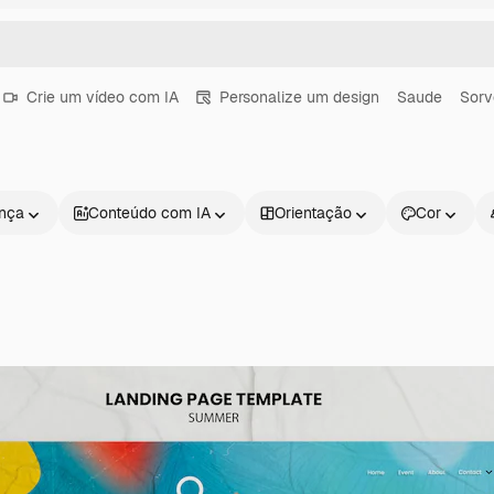
Crie um vídeo com IA
Personalize um design
Saude
Sorv
ença
Conteúdo com IA
Orientação
Cor
Produtos
Começar