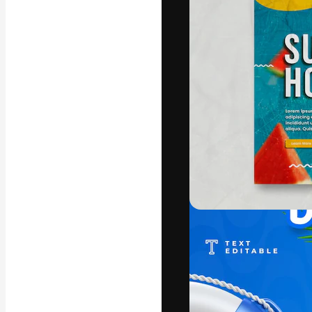
A plataforma cr
seu melhor trab
assinantes entr
agências e estú
Português
Copyright © 2010