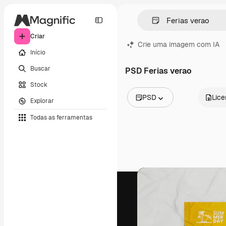
Criar
Crie uma imagem com IA
Início
Buscar
PSD Ferias verao
Stock
PSD
Lic
Explorar
Todas as imagens
Todas as ferramentas
Vetores
Ilustrações
Fotos
PSD
Modelos
Mockups
Vídeos
Clipes de vídeo
Animações
Modelos de vídeos
Ícones
Modelos 3D
Fontes