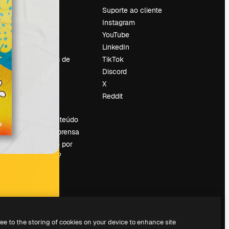
Preços
Suporte ao cliente
Sobre nós
Instagram
Reviews
YouTube
Emprego
LinkedIn
Tendências de
TikTok
pesquisa
Discord
Blog
X
Eventos
Reddit
es
Slidesgo
Vender conteúdo
Sala de imprensa
Procurando por
magnific.ai?
ree to the storing of cookies on your device to enhance site