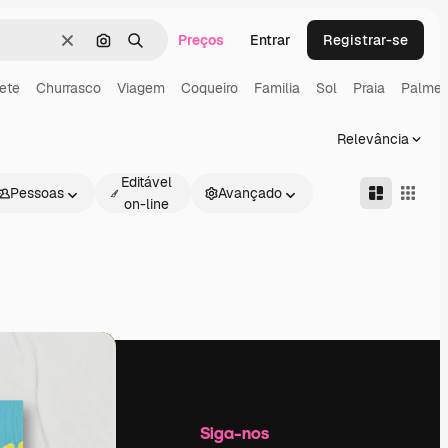
Preços
Entrar
Registrar-se
Limpar
Pesquisar por imagem
Buscar
ete
Churrasco
Viagem
Coqueiro
Familia
Sol
Praia
Palmei
Relevância
Editável
Pessoas
Avançado
on-line
Empresa
Siga-nos