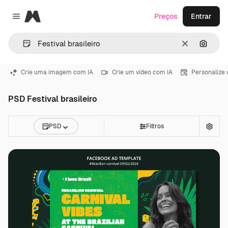
Magnific
Preços
Entrar
Close menu
Limpar
Pesqui
Crie uma imagem com IA
Crie um vídeo com IA
Personalize
PSD Festival brasileiro
PSD
Filtros