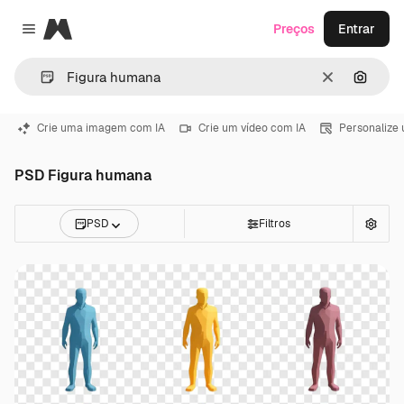
Magnific
Preços
Entrar
Close menu
Limpar
Pesqui
Crie uma imagem com IA
Crie um vídeo com IA
Personalize
PSD Figura humana
PSD
Filtros