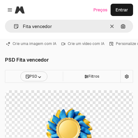
Magnific
Preços
Entrar
Close menu
Limpar
Pesqui
Crie uma imagem com IA
Crie um vídeo com IA
Personalize
PSD Fita vencedor
PSD
Filtros