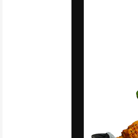
A plataforma cr
seu melhor trab
assinantes entr
agências e estú
Português
Copyright © 2010