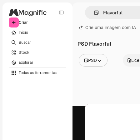
Criar
Crie uma imagem com IA
Início
Buscar
PSD Flavorful
Stock
PSD
Lic
Explorar
Todas as imagens
Todas as ferramentas
Vetores
Ilustrações
Fotos
PSD
Modelos
Mockups
Vídeos
Clipes de vídeo
Animações
Modelos de vídeos
Ícones
Modelos 3D
Fontes