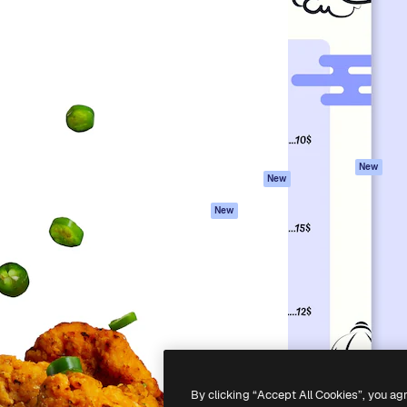
iativa para você direcionar
Spaces
Academy
alho. Mais de 1 milhão de
Assistente de IA
Documentação
e criativos, empresas,
Gerador de
Atendimento
dios.
imagens
Termos e
Gerador de vídeos
condições
Texto para voz
Política de
privacidade
Conteúdo de stock
Originais
MCP para
New
New
Claude/ChatGPT
Política de cooki
Agentes
Central de
New
confiabilidade
API
Afiliados
App móvel
Empresas
Todas as
ferramentas
-
2026
Freepik Company S.L.U.
Todos os direitos reservados
.
By clicking “Accept All Cookies”, you ag