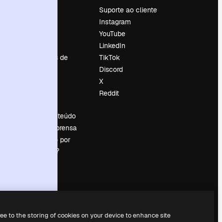
Preços
Suporte ao cliente
Sobre nós
Instagram
Reviews
YouTube
Emprego
LinkedIn
Tendências de
TikTok
pesquisa
Discord
Blog
X
Eventos
Reddit
es
Slidesgo
Vender conteúdo
Sala de imprensa
Procurando por
magnific.ai?
ree to the storing of cookies on your device to enhance site