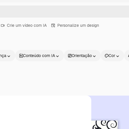
Crie um vídeo com IA
Personalize um design
ença
Conteúdo com IA
Orientação
Cor
Produtos
Começar