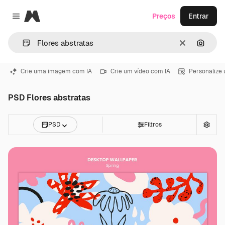
Magnific
Preços
Entrar
Close menu
Limpar
Pesqui
Crie uma imagem com IA
Crie um vídeo com IA
Personalize
PSD Flores abstratas
PSD
Filtros