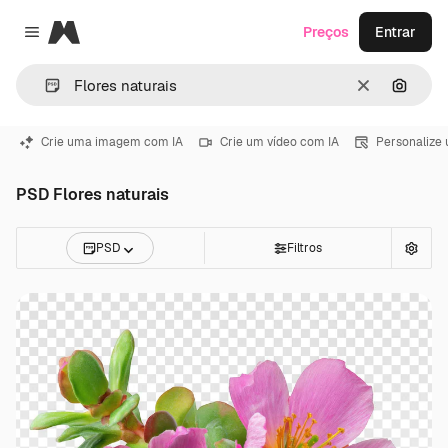
Magnific
Preços
Entrar
Close menu
Limpar
Pesqui
Crie uma imagem com IA
Crie um vídeo com IA
Personalize
PSD Flores naturais
PSD
Filtros