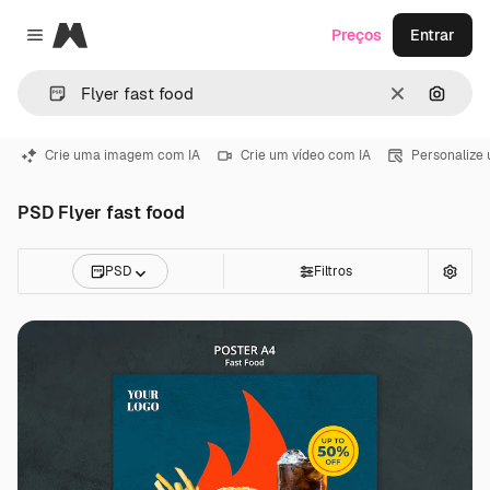
Magnific
Preços
Entrar
Close menu
Limpar
Pesqui
Crie uma imagem com IA
Crie um vídeo com IA
Personalize
PSD Flyer fast food
PSD
Filtros