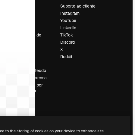
Preços
Suporte ao cliente
Sobre nós
Instagram
Reviews
YouTube
Emprego
LinkedIn
Tendências de
TikTok
pesquisa
Discord
Blog
X
Eventos
Reddit
es
Slidesgo
Vender conteúdo
Sala de imprensa
Procurando por
magnific.ai?
ree to the storing of cookies on your device to enhance site