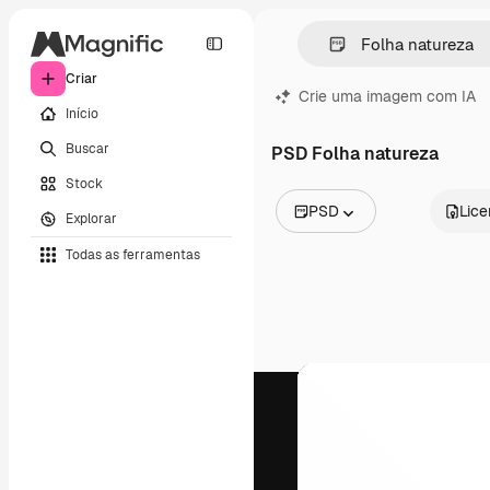
Criar
Crie uma imagem com IA
Início
Buscar
PSD Folha natureza
Stock
PSD
Lic
Explorar
Todas as imagens
Todas as ferramentas
Vetores
Ilustrações
Fotos
PSD
Modelos
Mockups
Vídeos
Clipes de vídeo
Animações
Modelos de vídeos
Ícones
Modelos 3D
Fontes