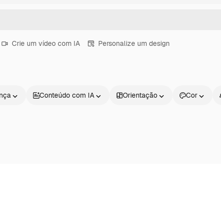
Crie um vídeo com IA
Personalize um design
ença
Conteúdo com IA
Orientação
Cor
Produtos
Começar