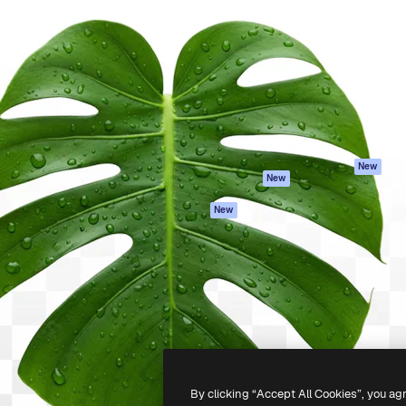
iativa para você direcionar
Spaces
Academy
alho. Mais de 1 milhão de
Assistente de IA
Documentação
e criativos, empresas,
Gerador de
Atendimento
dios.
imagens
Termos e
Gerador de vídeos
condições
Texto para voz
Política de
privacidade
Conteúdo de stock
Originais
MCP para
New
New
Claude/ChatGPT
Política de cooki
Agentes
Central de
New
confiabilidade
API
Afiliados
App móvel
Empresas
Todas as
ferramentas
-
2026
Freepik Company S.L.U.
Todos os direitos reservados
.
By clicking “Accept All Cookies”, you ag