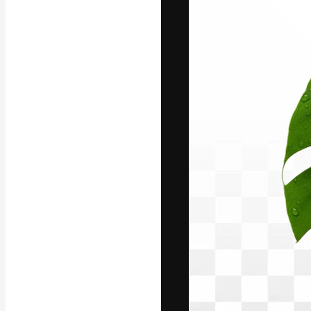
A plataforma cr
seu melhor trab
assinantes entr
agências e estú
Português
Copyright © 2010