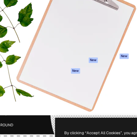
iativa para você direcionar
Spaces
Academy
alho. Mais de 1 milhão de
Assistente de IA
Documentação
e criativos, empresas,
Gerador de
Atendimento
dios.
imagens
Termos e
Gerador de vídeos
condições
Texto para voz
Política de
privacidade
Conteúdo de stock
Originais
MCP para
New
New
Claude/ChatGPT
Política de cooki
Agentes
Central de
New
confiabilidade
API
Afiliados
App móvel
Empresas
Todas as
ferramentas
-
2026
Freepik Company S.L.U.
Todos os direitos reservados
.
By clicking “Accept All Cookies”, you ag