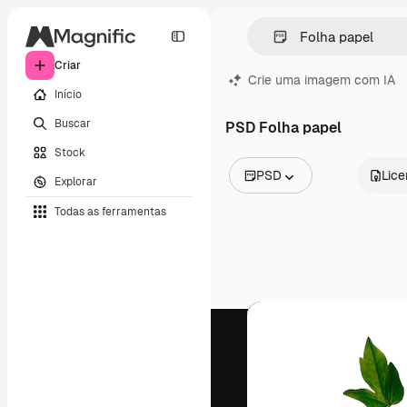
Criar
Crie uma imagem com IA
Início
Buscar
PSD Folha papel
Stock
PSD
Lic
Explorar
Todas as imagens
Todas as ferramentas
Vetores
Ilustrações
Fotos
PSD
Modelos
Mockups
Vídeos
Clipes de vídeo
Animações
Modelos de vídeos
Ícones
Modelos 3D
Fontes