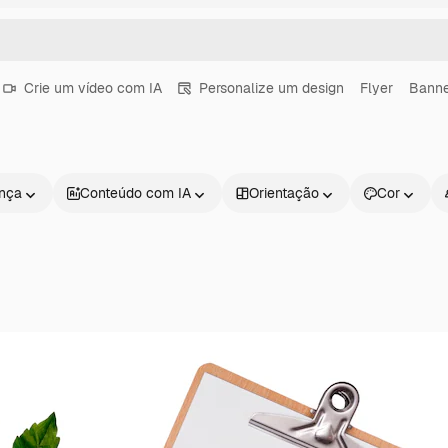
Crie um vídeo com IA
Personalize um design
Flyer
Bann
ença
Conteúdo com IA
Orientação
Cor
Produtos
Começar