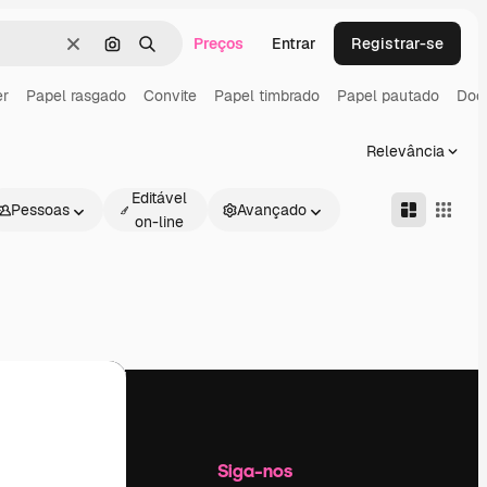
Preços
Entrar
Registrar-se
Limpar
Pesquisar por imagem
Buscar
er
Papel rasgado
Convite
Papel timbrado
Papel pautado
Doc
Relevância
Editável
Pessoas
Avançado
on-line
Empresa
Siga-nos