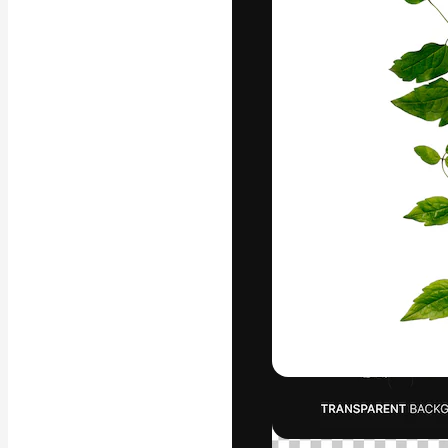
A plataforma cr
seu melhor trab
assinantes entr
agências e estú
Português
Copyright © 2010