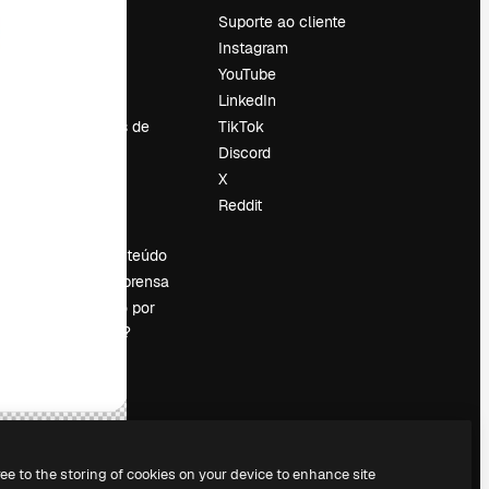
Preços
Suporte ao cliente
Sobre nós
Instagram
Reviews
YouTube
Emprego
LinkedIn
Tendências de
TikTok
pesquisa
Discord
Blog
X
Eventos
Reddit
es
Slidesgo
Vender conteúdo
Sala de imprensa
Procurando por
magnific.ai?
ree to the storing of cookies on your device to enhance site