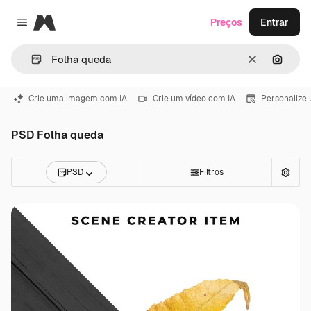
Magnific
Preços
Entrar
Close menu
Limpar
Pesqui
Crie uma imagem com IA
Crie um vídeo com IA
Personalize
PSD Folha queda
PSD
Filtros