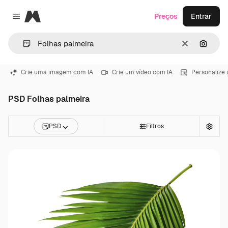
Magnific
Preços
Entrar
Close menu
Limpar
Pesqui
Crie uma imagem com IA
Crie um vídeo com IA
Personalize
PSD Folhas palmeira
PSD
Filtros