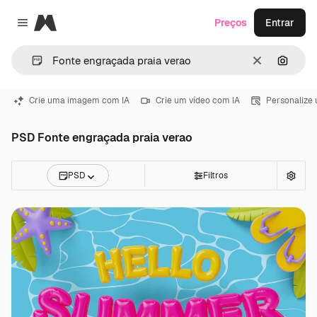
Magnific
Preços
Entrar
Close menu
Limpar
Pesqui
Crie uma imagem com IA
Crie um vídeo com IA
Personalize
PSD Fonte engraçada praia verao
PSD
Filtros